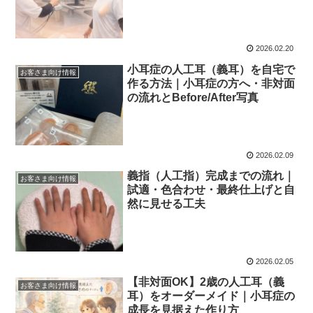
2026.02.20
小耳症の人工耳（義耳）を自宅で
お客さま向け情報
作る方法｜小耳症の方へ・非対面
の流れとBefore/After写真
2026.02.09
義指（人工指）完成までの流れ｜
お客さま向け情報
試適・色合わせ・最終仕上げと自
然に見せる工夫
2026.02.05
【非対面OK】2歳の人工耳（義
お客さま向け情報
耳）をオーダーメイド｜小耳症の
成長を見据えた作り方