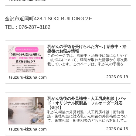
の技術で、身体のエピテーゼも製作。心と身体に
寄り添う自然な美しさ…
金沢市近岡町428-1 SOOLBUILDING２F
TEL：076-287–3182
乳がんの手術を受けられた方へ｜治療中・治
療後のお悩み情報
このページでは、治療中・治療後に気になりやす
いお悩みについて、確認が取れた情報から順次掲
載しています。このページは、乳がんの手術を受
けられた方や、治療中・治療後の方に向けて、日
常生活の中で気になりやすいお悩み別に情報をま
2026.06.19
tsuzuru-kizuna.com
とめたページです。下…
乳がん術後の外見補整・人工乳房相談｜パッ
ド・オリジナル既製品・フルオーダー対応
【金沢】
乳がん術後の外見補整・人工乳房相談｜術前相
談・術後相談に対応乳がん術後の外見補整につい
て、術前相談・術後相談のどちらにも対応してい
ます。人工乳房（エピテーゼ）・パッド・既製
2026.04.15
tsuzuru-kizuna.com
品・フルオーダーまで、今の状態やお気持ちに合
わせてご案内します。「ま…