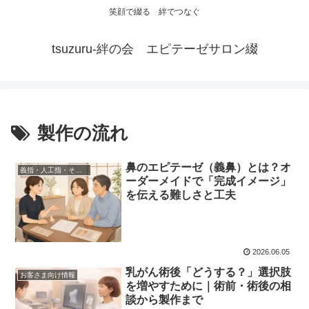
笑顔で綴る 絆でつなぐ
tsuzuru-絆の会 エピテーゼサロン綴
製作の流れ
鼻のエピテーゼ（義鼻）とは？オ
義指・人工指・その他のエピテーゼ
ーダーメイドで「完成イメージ」
を伝える難しさと工夫
2026.06.05
乳がん術後「どうする？」選択肢
お客さま向け情報
を増やすために｜術前・術後の相
談から製作まで