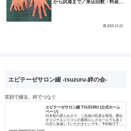
から試適まで／来店回数・料金目
安
2025.12.22
エピテーゼサロン綴 -tsuzuru-絆の会-
笑顔で綴る、絆でつなぐ
エピテーゼサロン綴 TSUZURU (公式ホーム
ページ)
日本初の柔らかさで、ご自身の乳房を再現。弊社
オリジナルシリコンの素晴らしさを一人でも多く
の方に体感していただきたいです。予約制で丁寧
な対応を心がけております。歯科技工士歴30年
www.dentnium.com