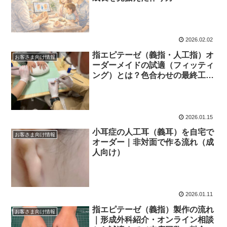
2026.02.02
指エピテーゼ（義指・人工指）オ
お客さま向け情報
ーダーメイドの試適（フィッティ
ング）とは？色合わせの最終工程
も解説
2026.01.15
小耳症の人工耳（義耳）を自宅で
お客さま向け情報
オーダー｜非対面で作る流れ（成
人向け）
2026.01.11
指エピテーゼ（義指）製作の流れ
お客さま向け情報
｜形成外科紹介・オンライン相談