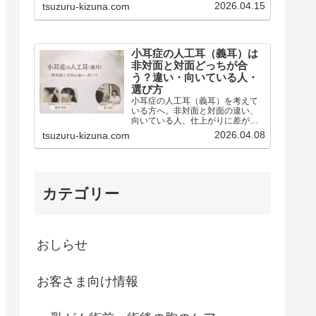
術前相談・術後相談のどちらにも
2026.04.15
tsuzuru-kizuna.com
対応しています。人工乳房（エピ
テーゼ）・パッド・既製品・フル
オーダーまで、今の状態やお気持
ちに合わせてご案内します。
「ま…
小耳症の人工耳（義耳）は
非対面と対面どっちが合
う？違い・向いている人・
選び方
小耳症の人工耳（義耳）を考えて
いる方へ。非対面と対面の違い、
向いている人、仕上がりに差が出
やすいポイント、相談前に知って
2026.04.08
tsuzuru-kizuna.com
おきたいことをわかりやすくご紹
介します。
カテゴリー
おしらせ
お客さま向け情報