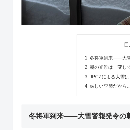
目
冬将軍到来――大
朝の光景は一変し
JPCZによる大雪
厳しい季節だから
冬将軍到来――大雪警報発令の