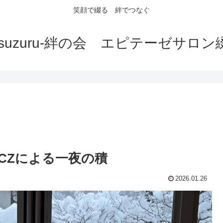
笑顔で綴る 絆でつなぐ
tsuzuru-絆の会 エピテーゼサロン
CZによる一夜の積
2026.01.26