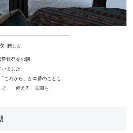
次
雪警報発令の朝
ていました
は「これから」が本番のことも
こそ、「備える」意識を
朝