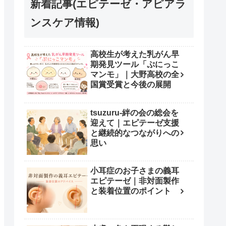
新着記事(エピテーゼ・アピアラ
ンスケア情報)
高校生が考えた乳がん早
期発見ツール「ぷにっこ
マンモ」｜大野高校の全
国賞受賞と今後の展開
tsuzuru-絆の会の総会を
迎えて｜エピテーゼ支援
と継続的なつながりへの
思い
小耳症のお子さまの義耳
エピテーゼ｜非対面製作
と装着位置のポイント