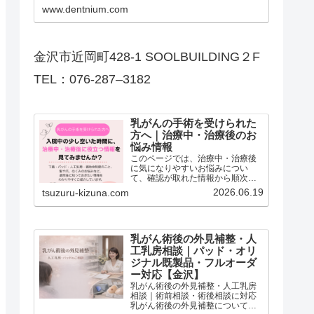
方に体感していただきたいです。
www.dentnium.com
予約制で丁寧な対応を心がけてお
ります。歯科技工士歴30年の技術
で、身体のエピテーゼも製作。心
と身体に寄り添う自然な美しさ…
金沢市近岡町428-1 SOOLBUILDING２F
TEL：076-287–3182
乳がんの手術を受けられた
方へ｜治療中・治療後のお
悩み情報
このページでは、治療中・治療後
に気になりやすいお悩みについ
て、確認が取れた情報から順次掲
載しています。このページは、乳
2026.06.19
tsuzuru-kizuna.com
がんの手術を受けられた方や、治
療中・治療後の方に向けて、日常
生活の中で気になりやすいお悩み
別に情報をまとめたページです。
下…
乳がん術後の外見補整・人
工乳房相談｜パッド・オリ
ジナル既製品・フルオーダ
ー対応【金沢】
乳がん術後の外見補整・人工乳房
相談｜術前相談・術後相談に対応
乳がん術後の外見補整について、