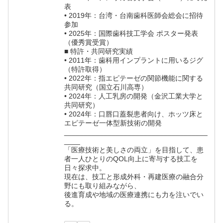
表
• 2019年：台湾・台南歯科医師会総会に招待
参加
• 2025年：国際歯科技工学会 ポスター発表
（優秀賞受賞）
■ 特許・共同研究実績
• 2011年：歯科用インプラントに用いるジグ
（特許取得）
• 2022年：指エピテーゼの関節機能に関する
共同研究（国立石川高専）
• 2024年：人工乳房の開発（金沢工業大学と
共同研究）
• 2024年：口唇口蓋裂患者向け、ホッツ床と
エピテーゼ一体型新技術の開発
____________________________________
____
「医療技術と美しさの両立」を目指して、患
者一人ひとりのQOL向上に寄与する技工を
日々探求中。
現在は、技工と形成外科・再建医療の融合分
野にも取り組みながら、
後進育成や地域の医療連携にも力を注いでい
る。