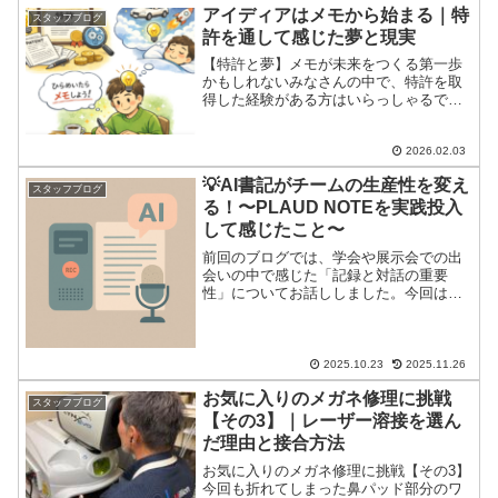
線で綴ります。
アイディアはメモから始まる｜特
スタッフブログ
許を通して感じた夢と現実
【特許と夢】メモが未来をつくる第一歩
かもしれないみなさんの中で、特許を取
得した経験がある方はいらっしゃるでし
ょうか。先日、久しぶりに特許事務所へ
足を運ぶ機会がありあらためて「特許」
という世界の奥深さとそこに込められた
2026.02.03
人の想いや時間について考...
💡AI書記がチームの生産性を変え
スタッフブログ
る！〜PLAUD NOTEを実践投入
して感じたこと〜
前回のブログでは、学会や展示会での出
会いの中で感じた「記録と対話の重要
性」についてお話ししました。今回は、
その続編として、実際に導入した**AI搭
載録音デバイス「PLAUD NOTE（プラウ
ド ノート）」**を使ってみた体験談をお
届けします...
2025.10.23
2025.11.26
お気に入りのメガネ修理に挑戦
スタッフブログ
【その3】｜レーザー溶接を選ん
だ理由と接合方法
お気に入りのメガネ修理に挑戦【その3】
今回も折れてしまった鼻パッド部分のワ