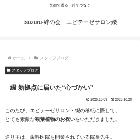
笑顔で綴る 絆でつなぐ
tsuzuru-絆の会 エピテーゼサロン綴
ホーム
スタッフブログ
スタッフブログ
綴 新拠点に届いた“心づかい”
2025.10.09
2025.10.20
このたび、エピテーゼサロン・綴の移転に際して、
とても素敵な
観葉植物のお祝い
をいただきました。
送り主は、歯科医院を開業されている院長先生。