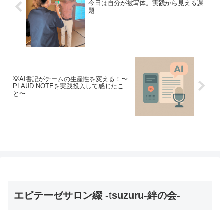
今日は自分が被写体。実践から見える課
題
💡AI書記がチームの生産性を変える！〜
PLAUD NOTEを実践投入して感じたこ
と〜
エピテーゼサロン綴 -tsuzuru-絆の会-