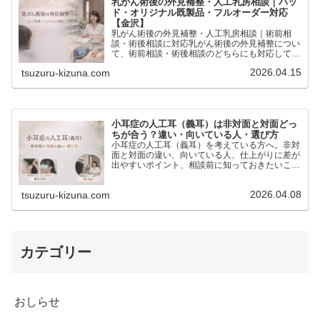
乳がん術後の外見補整・人工乳房相談｜パッ
ド・オリジナル既製品・フルオーダー対応
【金沢】
乳がん術後の外見補整・人工乳房相談｜術前相
談・術後相談に対応乳がん術後の外見補整につい
て、術前相談・術後相談のどちらにも対応してい
ます。人工乳房（エピテーゼ）・パッド・既製
2026.04.15
tsuzuru-kizuna.com
品・フルオーダーまで、今の状態やお気持ちに合
わせてご案内します。「ま…
小耳症の人工耳（義耳）は非対面と対面どっ
ちが合う？違い・向いている人・選び方
小耳症の人工耳（義耳）を考えている方へ。非対
面と対面の違い、向いている人、仕上がりに差が
出やすいポイント、相談前に知っておきたいこと
をわかりやすくご紹介します。
2026.04.08
tsuzuru-kizuna.com
カテゴリー
おしらせ