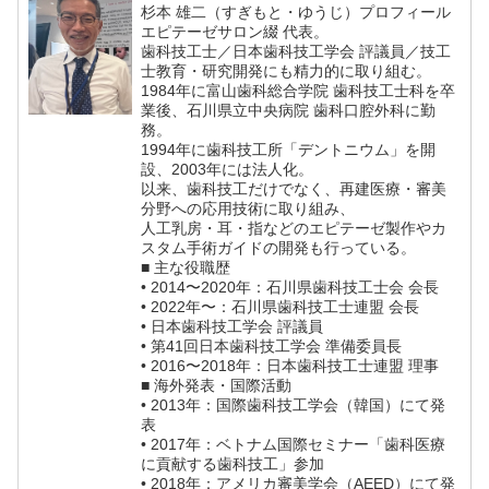
杉本 雄二（すぎもと・ゆうじ）プロフィール
エピテーゼサロン綴 代表。
歯科技工士／日本歯科技工学会 評議員／技工
士教育・研究開発にも精力的に取り組む。
1984年に富山歯科総合学院 歯科技工士科を卒
業後、石川県立中央病院 歯科口腔外科に勤
務。
1994年に歯科技工所「デントニウム」を開
設、2003年には法人化。
以来、歯科技工だけでなく、再建医療・審美
分野への応用技術に取り組み、
人工乳房・耳・指などのエピテーゼ製作やカ
スタム手術ガイドの開発も行っている。
■ 主な役職歴
• 2014〜2020年：石川県歯科技工士会 会長
• 2022年〜：石川県歯科技工士連盟 会長
• 日本歯科技工学会 評議員
• 第41回日本歯科技工学会 準備委員長
• 2016〜2018年：日本歯科技工士連盟 理事
■ 海外発表・国際活動
• 2013年：国際歯科技工学会（韓国）にて発
表
• 2017年：ベトナム国際セミナー「歯科医療
に貢献する歯科技工」参加
• 2018年：アメリカ審美学会（AEED）にて発