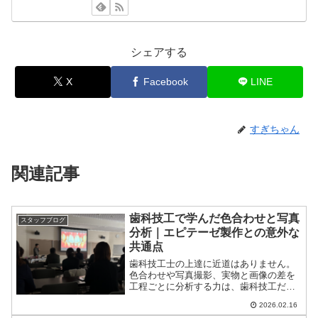
シェアする
X
Facebook
LINE
すぎちゃん
関連記事
歯科技工で学んだ色合わせと写真
スタッフブログ
分析｜エピテーゼ製作との意外な
共通点
歯科技工士の上達に近道はありません。
色合わせや写真撮影、実物と画像の差を
工程ごとに分析する力は、歯科技工だけ
でなくエピテーゼ製作にも通じます。コ
2026.02.16
ツコツ続けることの本当の意味を現場目