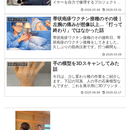
イヤーを自力で修理するプロジェクトの
続きです。前回の【その2】では歯科技工
2026.02.09
2026.03.31
用ワイヤー（PGA-12）を使い ワイヤー
の成形 軟化・硬化の熱処理 接合方法の検
帯状疱疹ワクチン接種のその後｜
スタッフブログ
討までを進...
左腕の痛みが想像以上…「打って
終わり」ではなかった話
帯状疱疹ワクチン接種のその後昨日、帯
状疱疹のワクチン接種をしてきました。
久しぶりの筋肉注射です。打つ瞬間もそ
れなりに痛かったのですが、「まあこん
2026.03.09
なものかな」と、その時は案外あっさり
受け止めていました。ところが午後にな
手の模型を3Dスキャンしてみた
スタッフブログ
ると、様子が少し変わって...
話
今日は、少し変わり種の作業をご紹介し
ます。下記の写真、人の手の石膏模型な
んですが、これを展示用に3Dプリンター
で造形したいと思い立ちました。さて、
2025.09.08
2026.02.17
どうやってスキャンしよう…？最初に試
したのは、口腔内スキャナー。でもやっ
ぱり、顔や手などの大き...