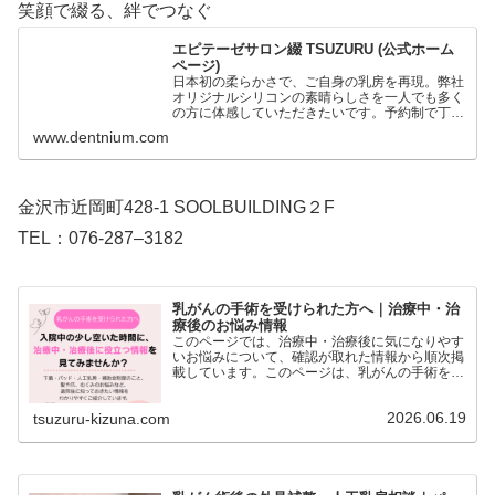
笑顔で綴る、絆でつなぐ
エピテーゼサロン綴 TSUZURU (公式ホーム
ページ)
日本初の柔らかさで、ご自身の乳房を再現。弊社
オリジナルシリコンの素晴らしさを一人でも多く
の方に体感していただきたいです。予約制で丁寧
な対応を心がけております。歯科技工士歴30年
www.dentnium.com
の技術で、身体のエピテーゼも製作。心と身体に
寄り添う自然な美しさ…
金沢市近岡町428-1 SOOLBUILDING２F
TEL：076-287–3182
乳がんの手術を受けられた方へ｜治療中・治
療後のお悩み情報
このページでは、治療中・治療後に気になりやす
いお悩みについて、確認が取れた情報から順次掲
載しています。このページは、乳がんの手術を受
けられた方や、治療中・治療後の方に向けて、日
常生活の中で気になりやすいお悩み別に情報をま
2026.06.19
tsuzuru-kizuna.com
とめたページです。下…