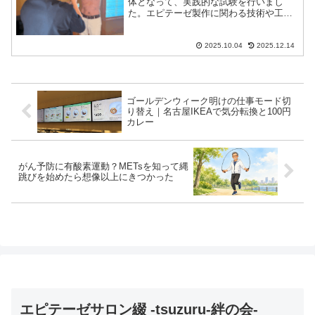
体となって、実践的な試験を行いまし
た。エピテーゼ製作に関わる技術や工程
を実際に“自分の体で”体感することで、見
えてくる課題や改善点がいくつもありま
した。細かい角度、光の反射、肌の質
2025.10.04
2025.12.14
感…見るだけでは気づけな...
ゴールデンウィーク明けの仕事モード切
り替え｜名古屋IKEAで気分転換と100円
カレー
がん予防に有酸素運動？METsを知って縄
跳びを始めたら想像以上にきつかった
エピテーゼサロン綴 -tsuzuru-絆の会-