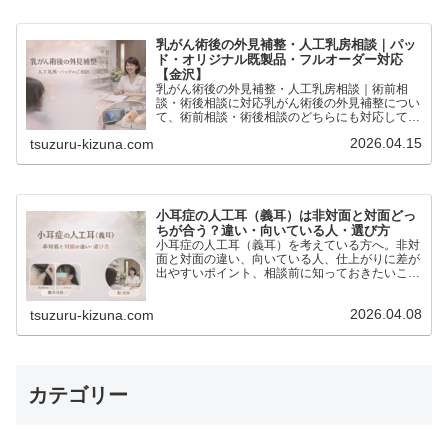
乳がん術後の外見補整・人工乳房相談｜パッ
ド・オリジナル既製品・フルオーダー対応
【金沢】
乳がん術後の外見補整・人工乳房相談｜術前相
談・術後相談に対応乳がん術後の外見補整につい
て、術前相談・術後相談のどちらにも対応してい
ます。人工乳房（エピテーゼ）・パッド・既製
2026.04.15
tsuzuru-kizuna.com
品・フルオーダーまで、今の状態やお気持ちに合
わせてご案内します。「ま…
小耳症の人工耳（義耳）は非対面と対面どっ
ちが合う？違い・向いている人・選び方
小耳症の人工耳（義耳）を考えている方へ。非対
面と対面の違い、向いている人、仕上がりに差が
出やすいポイント、相談前に知っておきたいこと
をわかりやすくご紹介します。
2026.04.08
tsuzuru-kizuna.com
カテゴリー