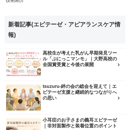
技術紹介
新着記事(エピテーゼ・アピアランスケア情
報)
高校生が考えた乳がん早期発見ツー
ル「ぷにっこマンモ」｜大野高校の
全国賞受賞と今後の展開
tsuzuru-絆の会の総会を迎えて｜エ
ピテーゼ支援と継続的なつながりへ
の思い
小耳症のお子さまの義耳エピテーゼ
｜非対面製作と装着位置のポイント