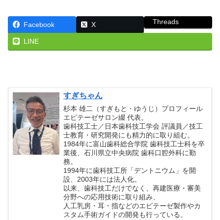
Threads
Facebook
X
LINE
すぎちゃん
杉本 雄二（すぎもと・ゆうじ）プロフィール
エピテーゼサロン綴 代表。
歯科技工士／日本歯科技工学会 評議員／技工
士教育・研究開発にも精力的に取り組む。
1984年に富山歯科総合学院 歯科技工士科を卒
業後、石川県立中央病院 歯科口腔外科に勤
務。
1994年に歯科技工所「デントニウム」を開
設、2003年には法人化。
以来、歯科技工だけでなく、再建医療・審美
分野への応用技術に取り組み、
人工乳房・耳・指などのエピテーゼ製作やカ
スタム手術ガイドの開発も行っている。