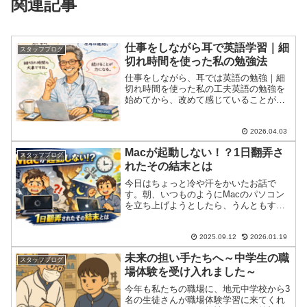
関連記事
仕事をしながら耳で英語学習｜細
スタッフブログ
切れ時間を使った私の勉強法
仕事をしながら、耳では英語の勉強｜細
切れ時間を使った私の工夫英語の勉強を
始めてから、改めて感じていることがあ
ります。それは、「勉強する時間をしっ
かり作る」というのは、思っている以上
に難しいということです。仕事をしてい
2026.04.03
ると、まとまった時間を確...
Macが起動しない！？1日翻弄さ
スタッフブログ
れたその結末とは
今日はちょっと冷や汗をかいたお話で
す。朝、いつものようにMacのパソコン
を立ち上げようとしたら、うんともすん
とも動かない…！！これは大変と、急い
で近所の修理店へ。でも1件目は
「MacBookの修理には対応してません」
2025.09.12
2026.01.19
とのこと。仕方なく2件目...
未来の担い手たちへ～中学生の職
スタッフブログ
場体験を受け入れました～
今年も私たちの職場に、地元中学校から3
名の生徒さんが職場体験学習に来てくれ