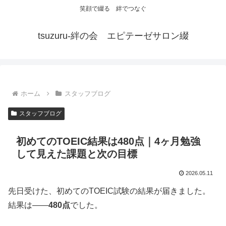
笑顔で綴る 絆でつなぐ
tsuzuru-絆の会 エピテーゼサロン綴
ホーム
スタッフブログ
スタッフブログ
初めてのTOEIC結果は480点｜4ヶ月勉強
して見えた課題と次の目標
2026.05.11
先日受けた、初めてのTOEIC試験の結果が届きました。
結果は――
480点
でした。