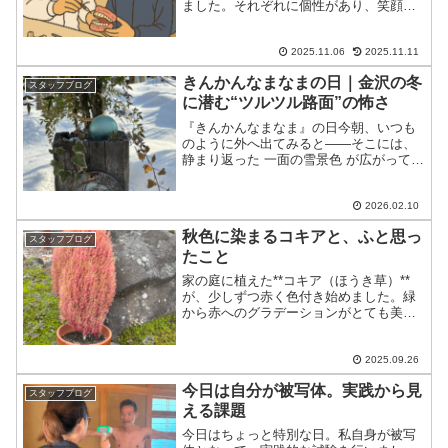
ました。それぞれに個性があり、笑顔が
すてきで、元気いっぱいのフレッシュマ
ン＆フレッシュウーマンたち。職場体験
初日は緊張した表情を見せていた3人も、
2025.11.06
2025.11.11
時間が経つにつれてど...
きんかんなまなまの日｜金沢の冬
スタッフブログ
に潜む“ツルツル路面”の怖さ
『きんかんなまなま』の日今朝、いつも
のように外へ出てみると――そこには、
静まり返った 一面の雪景色 が広がってい
ました。白く染まった景色は美しいので
すが一歩踏み出した瞬間、足元から聞こ
えてきたのは「ツルッ、ツルッ……」と
2026.02.10
いう、あまりうれしく...
秋色に染まるコキアと、ふと思っ
スタッフブログ
たこと
家の庭に植えた**コキア（ほうき草）**
が、少しずつ赤く色付き始めました。緑
から赤へのグラデーションがとても美し
くて、「あぁ、秋が近づいてきたなぁ」
と、季節の変化をしみじみ感じます。そ
んなコキアを眺めていたとき、ふと、
2025.09.26
「人の皮膚にも似ている...
今日は自分が被写体。実践から見
スタッフブログ
える課題
今日はちょっと特別な日。私自身が被写