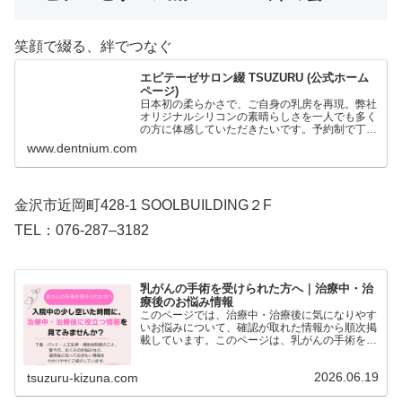
笑顔で綴る、絆でつなぐ
エピテーゼサロン綴 TSUZURU (公式ホーム
ページ)
日本初の柔らかさで、ご自身の乳房を再現。弊社
オリジナルシリコンの素晴らしさを一人でも多く
の方に体感していただきたいです。予約制で丁寧
な対応を心がけております。歯科技工士歴30年
www.dentnium.com
の技術で、身体のエピテーゼも製作。心と身体に
寄り添う自然な美しさ…
金沢市近岡町428-1 SOOLBUILDING２F
TEL：076-287–3182
乳がんの手術を受けられた方へ｜治療中・治
療後のお悩み情報
このページでは、治療中・治療後に気になりやす
いお悩みについて、確認が取れた情報から順次掲
載しています。このページは、乳がんの手術を受
けられた方や、治療中・治療後の方に向けて、日
常生活の中で気になりやすいお悩み別に情報をま
2026.06.19
tsuzuru-kizuna.com
とめたページです。下…