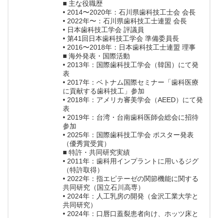
■ 主な役職歴
• 2014〜2020年：石川県歯科技工士会 会長
• 2022年〜：石川県歯科技工士連盟 会長
• 日本歯科技工学会 評議員
• 第41回日本歯科技工学会 準備委員長
• 2016〜2018年：日本歯科技工士連盟 理事
■ 海外発表・国際活動
• 2013年：国際歯科技工学会（韓国）にて発
表
• 2017年：ベトナム国際セミナー「歯科医療
に貢献する歯科技工」参加
• 2018年：アメリカ審美学会（AEED）にて発
表
• 2019年：台湾・台南歯科医師会総会に招待
参加
• 2025年：国際歯科技工学会 ポスター発表
（優秀賞受賞）
■ 特許・共同研究実績
• 2011年：歯科用インプラントに用いるジグ
（特許取得）
• 2022年：指エピテーゼの関節機能に関する
共同研究（国立石川高専）
• 2024年：人工乳房の開発（金沢工業大学と
共同研究）
• 2024年：口唇口蓋裂患者向け、ホッツ床と