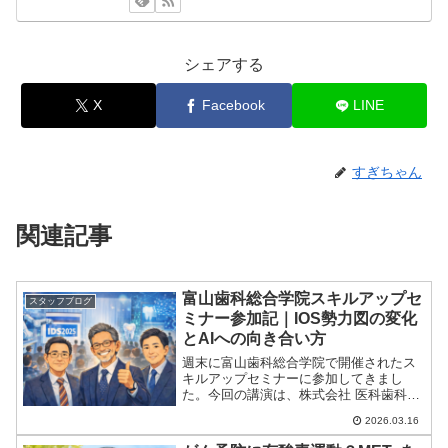
シェアする
X
Facebook
LINE
すぎちゃん
関連記事
富山歯科総合学院スキルアップセ
スタッフブログ
ミナー参加記｜IOS勢力図の変化
とAIへの向き合い方
週末に富山歯科総合学院で開催されたス
キルアップセミナーに参加してきまし
た。今回の講演は、株式会社 医科歯科技
研の秦社長、松尾副社長による
2026.03.16
「IDS2025からみる業界の変化とAIへの
向き合い方」というテーマ。とても内容