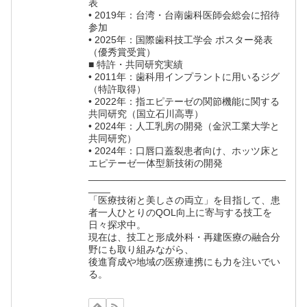
表
• 2019年：台湾・台南歯科医師会総会に招待
参加
• 2025年：国際歯科技工学会 ポスター発表
（優秀賞受賞）
■ 特許・共同研究実績
• 2011年：歯科用インプラントに用いるジグ
（特許取得）
• 2022年：指エピテーゼの関節機能に関する
共同研究（国立石川高専）
• 2024年：人工乳房の開発（金沢工業大学と
共同研究）
• 2024年：口唇口蓋裂患者向け、ホッツ床と
エピテーゼ一体型新技術の開発
____________________________________
____
「医療技術と美しさの両立」を目指して、患
者一人ひとりのQOL向上に寄与する技工を
日々探求中。
現在は、技工と形成外科・再建医療の融合分
野にも取り組みながら、
後進育成や地域の医療連携にも力を注いでい
る。