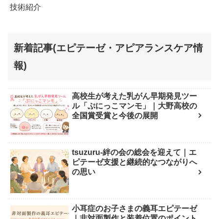
技術紹介
新着記事(エピテーゼ・アピアランスケア情
報)
高校生が考えた乳がん早期発見ツー
ル「ぷにっこマンモ」｜大野高校の
全国賞受賞と今後の展開
tsuzuru-絆の会の総会を迎えて｜エ
ピテーゼ支援と継続的なつながりへ
の思い
小耳症のお子さまの義耳エピテーゼ
｜非対面製作と装着位置のポイント