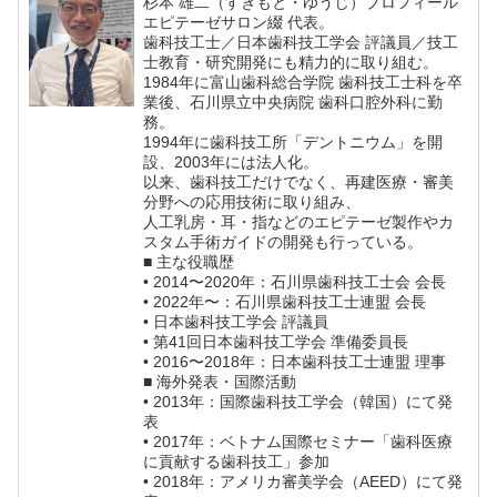
杉本 雄二（すぎもと・ゆうじ）プロフィール
エピテーゼサロン綴 代表。
歯科技工士／日本歯科技工学会 評議員／技工
士教育・研究開発にも精力的に取り組む。
1984年に富山歯科総合学院 歯科技工士科を卒
業後、石川県立中央病院 歯科口腔外科に勤
務。
1994年に歯科技工所「デントニウム」を開
設、2003年には法人化。
以来、歯科技工だけでなく、再建医療・審美
分野への応用技術に取り組み、
人工乳房・耳・指などのエピテーゼ製作やカ
スタム手術ガイドの開発も行っている。
■ 主な役職歴
• 2014〜2020年：石川県歯科技工士会 会長
• 2022年〜：石川県歯科技工士連盟 会長
• 日本歯科技工学会 評議員
• 第41回日本歯科技工学会 準備委員長
• 2016〜2018年：日本歯科技工士連盟 理事
■ 海外発表・国際活動
• 2013年：国際歯科技工学会（韓国）にて発
表
• 2017年：ベトナム国際セミナー「歯科医療
に貢献する歯科技工」参加
• 2018年：アメリカ審美学会（AEED）にて発