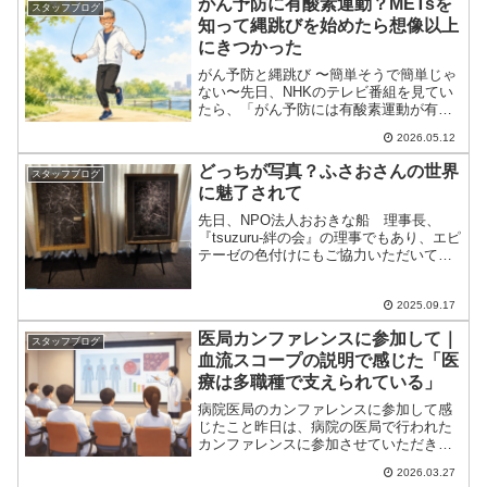
がん予防に有酸素運動？METsを
スタッフブログ
の濃いお話で、歯科技工業...
知って縄跳びを始めたら想像以上
にきつかった
がん予防と縄跳び 〜簡単そうで簡単じゃ
ない〜先日、NHKのテレビ番組を見てい
たら、「がん予防には有酸素運動が有効
です」という内容を取り上げていまし
2026.05.12
た。健康のために運動が大切という話は
よく耳にしますし、頭では分かっている
どっちが写真？ふさおさんの世界
スタッフブログ
つもりでも、日々の生活...
に魅了されて
先日、NPO法人おおきな船 理事長、
『tsuzuru‐絆の会』の理事でもあり、エピ
テーゼの色付けにもご協力いただいてい
るふさおさんの作品が展示されている
**「夢幻（ゆめうつつ）展」**に行ってき
ました。会期は9月9日〜15日。会場に
2025.09.17
は、ふさ...
医局カンファレンスに参加して｜
スタッフブログ
血流スコープの説明で感じた「医
療は多職種で支えられている」
病院医局のカンファレンスに参加して感
じたこと昨日は、病院の医局で行われた
カンファレンスに参加させていただきま
した。普段の仕事とはまた少し違う空気
2026.03.27
の中で、先生方のお話を聞きながら、多