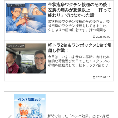
くの学びを得る時間となりました。こう
帯状疱疹ワクチン接種のその後｜
スタッフブログ
した場に参加させていただ...
左腕の痛みが想像以上…「打って
終わり」ではなかった話
帯状疱疹ワクチン接種のその後昨日、帯
状疱疹のワクチン接種をしてきました。
久しぶりの筋肉注射です。打つ瞬間もそ
れなりに痛かったのですが、「まあこん
2026.03.09
なものかな」と、その時は案外あっさり
受け止めていました。ところが午後にな
軽トラ2台＆ワンボックス1台で引
スタッフブログ
ると、様子が少し変わって...
越し作戦！
今日は、いよいよサロン移転に向けた本
格的な荷物運びの日でした！スタッフの
私物を総動員して、軽トラック2台とワン
ボックスカー1台、そして総勢5人で出
動！普通の民家の3階から冷蔵庫＆洗濯機
を降ろすというミッションもあり、なか
2025.09.15
なかのハードワーク…...
新聞で知った「ペンバ効果」とは？身近