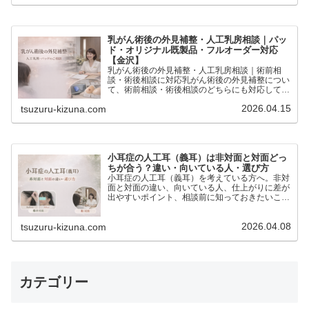
乳がん術後の外見補整・人工乳房相談｜パッ
ド・オリジナル既製品・フルオーダー対応
【金沢】
乳がん術後の外見補整・人工乳房相談｜術前相
談・術後相談に対応乳がん術後の外見補整につい
て、術前相談・術後相談のどちらにも対応してい
ます。人工乳房（エピテーゼ）・パッド・既製
2026.04.15
tsuzuru-kizuna.com
品・フルオーダーまで、今の状態やお気持ちに合
わせてご案内します。「ま…
小耳症の人工耳（義耳）は非対面と対面どっ
ちが合う？違い・向いている人・選び方
小耳症の人工耳（義耳）を考えている方へ。非対
面と対面の違い、向いている人、仕上がりに差が
出やすいポイント、相談前に知っておきたいこと
をわかりやすくご紹介します。
2026.04.08
tsuzuru-kizuna.com
カテゴリー