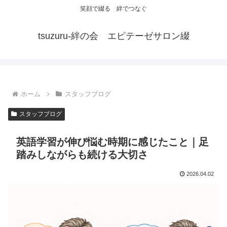
笑顔で綴る 絆でつなぐ
tsuzuru-絆の会 エピテーゼサロン綴
ホーム
スタッフブログ
スタッフブログ
英語学習が伸び悩む時期に感じたこと｜足
踏みしながらも続ける大切さ
2026.04.02