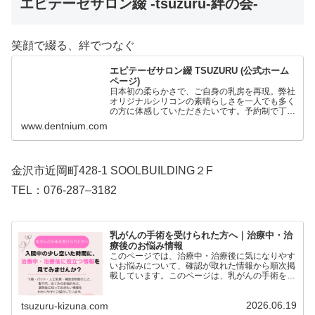
エピテーゼサロン綴 -tsuzuru-絆の会-
笑顔で綴る、絆でつなぐ
エピテーゼサロン綴 TSUZURU (公式ホーム
ページ)
日本初の柔らかさで、ご自身の乳房を再現。弊社
オリジナルシリコンの素晴らしさを一人でも多く
の方に体感していただきたいです。予約制で丁寧
な対応を心がけております。歯科技工士歴30年
www.dentnium.com
の技術で、身体のエピテーゼも製作。心と身体に
寄り添う自然な美しさ…
金沢市近岡町428-1 SOOLBUILDING２F
TEL：076-287–3182
乳がんの手術を受けられた方へ｜治療中・治
療後のお悩み情報
このページでは、治療中・治療後に気になりやす
いお悩みについて、確認が取れた情報から順次掲
載しています。このページは、乳がんの手術を受
けられた方や、治療中・治療後の方に向けて、日
常生活の中で気になりやすいお悩み別に情報をま
2026.06.19
tsuzuru-kizuna.com
とめたページです。下…